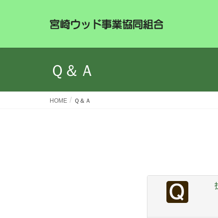
Ｑ＆Ａ
HOME
Ｑ＆Ａ