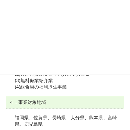
２．所属会・許可資格
・公益法人国際研修協力機構（JITCO）賛助会員
・宮崎県中小企業団体中央会 正会員
・認可番号：許 1713001427 管理責任者：村田瑶
３．事業内容
(1)組合員の原材料の共同購買及び製品の共同販売
(2)外国人技能実習生の共同受入事業
(3)無料職業紹介業
(4)組合員の福利厚生事業
４．事業対象地域
福岡県、佐賀県、長崎県、大分県、熊本県、宮崎
県、鹿児島県